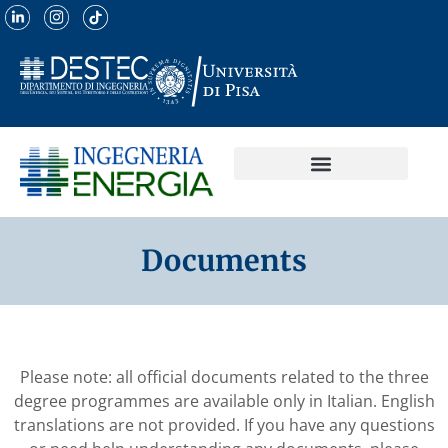
Documents
Please note: all official documents related to the three
degree programmes are available only in Italian. English
translations are not provided.
If you have any questions