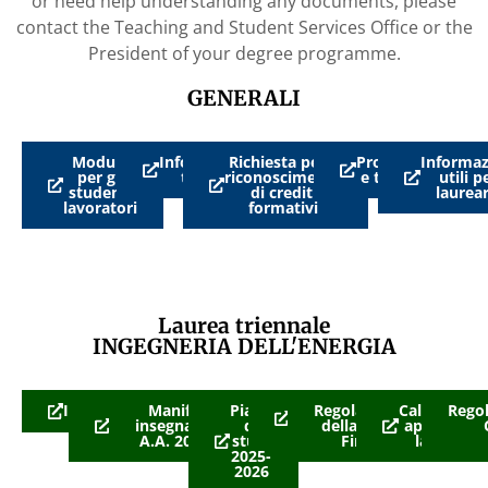
or need help understanding any documents, please
contact the Teaching and Student Services Office or the
President of your degree programme.
GENERALI
Modulo
Informazioni
Richiesta per il
Procedure
Informaz
per gli
tirocini
riconoscimento
e termini
utili p
studenti
di crediti
laurear
lavoratori
formativi
Laurea triennale
INGEGNERIA DELL'ENERGIA
Immatricolazioni
TOLC-
Manifesto
Piano
Per
Regolamento
Calendario
Rego
I e
insegnamenti
di
laurearsi
della Prova
appelli di
OFA
A.A. 2024-25
studi
Finale
laurea
2025-
2026