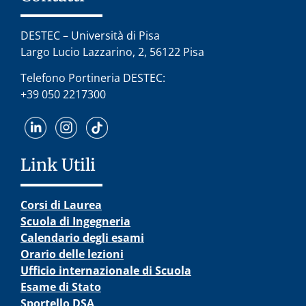
DESTEC – Università di Pisa
Largo Lucio Lazzarino, 2, 56122 Pisa
Telefono Portineria DESTEC:
+39 050 2217300
Link Utili
Corsi di Laurea
Scuola di Ingegneria
Calendario degli esami
Orario delle lezioni
Ufficio internazionale di Scuola
Esame di Stato
Sportello DSA