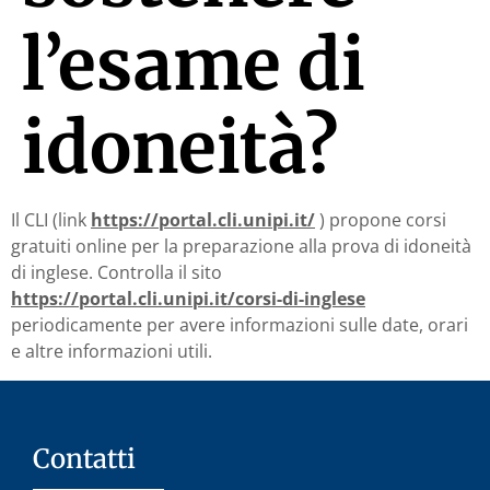
l’esame di
idoneità?
Il CLI (link
https://portal.cli.unipi.it/
) propone corsi
gratuiti online per la preparazione alla prova di idoneità
di inglese. Controlla il sito
https://portal.cli.unipi.it/corsi-di-inglese
periodicamente per avere informazioni sulle date, orari
e altre informazioni utili.
Contatti