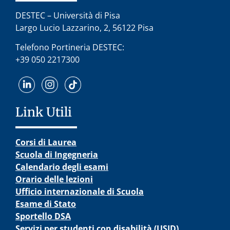
DESTEC – Università di Pisa
Largo Lucio Lazzarino, 2, 56122 Pisa
Telefono Portineria DESTEC:
+39 050 2217300
Link Utili
Corsi di Laurea
Scuola di Ingegneria
Calendario degli esami
Orario delle lezioni
Ufficio internazionale di Scuola
Esame di Stato
Sportello DSA
Servizi per studenti con disabilità (USID)