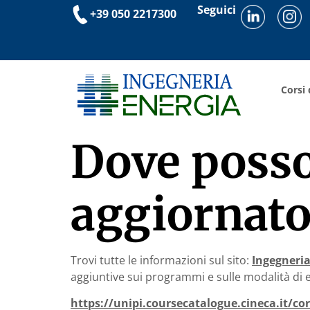
Seguici
+39 050 2217300
Corsi 
Dove posso 
aggiornato
Trovi tutte le informazioni sul sito:
Ingegneria
aggiuntive sui programmi e sulle modalità di
https://unipi.coursecatalogue.cineca.it/c