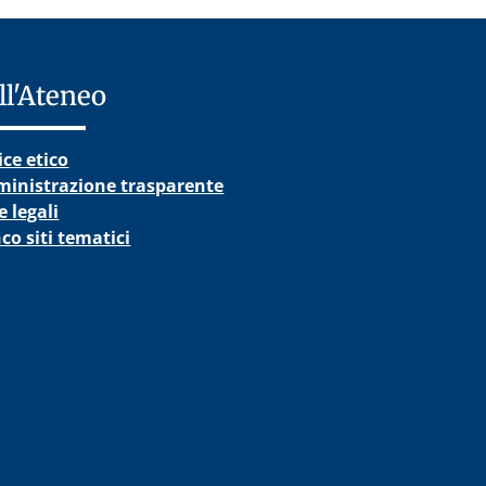
ll'Ateneo
ice etico
inistrazione trasparente
 legali
co siti tematici