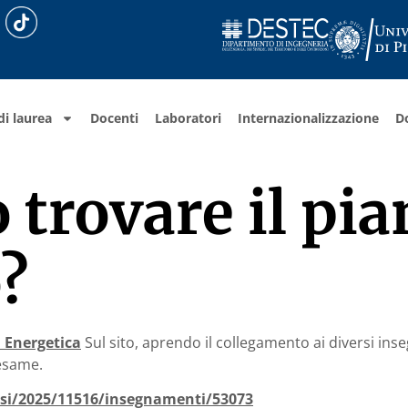
di laurea
Docenti
Laboratori
Internazionalizzazione
D
trovare il pia
?
 Energetica
Sul sito, aprendo il collegamento ai diversi in
 esame.
orsi/2025/11516/insegnamenti/53073